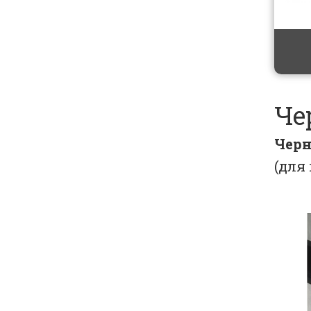
Че
Черн
(для 