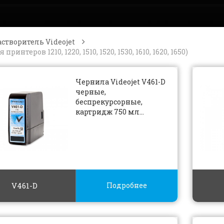
створитель Videojet
интеров 1210, 1220, 1510, 1520, 1530, 1610, 1620, 1650)
Чернила Videojet V461-D
черные,
беспрекурсорные,
картридж 750 мл...
V461-D
Подробнее