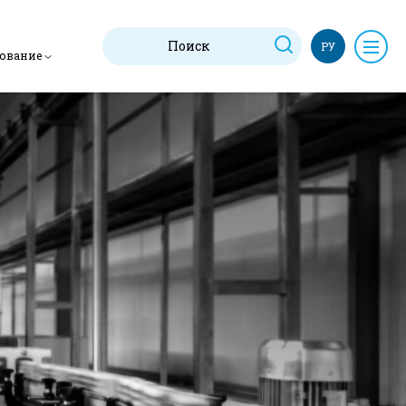
РУ
дование