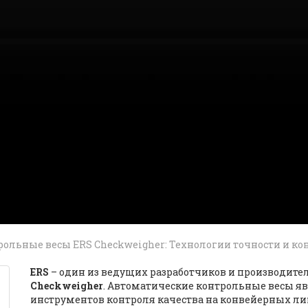
ольные весы ERS Checkweigher: Технологии точности и ко
ERS
– один из ведущих разработчиков и производите
Checkweigher
. Автоматические контрольные весы я
инструментов контроля качества на конвейерных лин