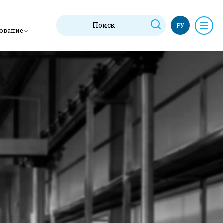
РУ
дование