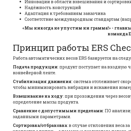
Инновации в области взвешивания и сортировк
Надёжность конструкций
Адаптация к требованиям заказчика
Соответствие международным стандартам (напр
«Мы никогда не упустим ни грамма!» - глав
команда E
Принцип работы ERS Chec
Работа автоматических весов ERS базируется на сле
Подача продукции
: продукт поступает на входную ч
конвейерной ленте.
Стабилизация движения
: система отслеживает ско
чтобы минимизировать вибрации и искажения изме
Взвешивание на ходу
: при прохождении через вес
определение массы продукта.
Сравнение с допустимыми пределами
: ПО анализи
заданными параметрами.
Сортировка/отбраковка
: в случае отклонения веса 