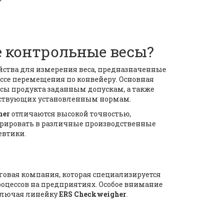
е контрольные весы?
йства для измерения веса, предназначенные
ссе перемещения по конвейеру. Основная
ссы продукта заданным допускам, а также
етствующих установленным нормам.
her
отличаются высокой точностью,
грировать в различные производственные
евтики.
овая компания, которая специализируется
роцессов на предприятиях. Особое внимание
ключая линейку
ERS Checkweigher
.