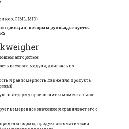
и
имер, OIML, MID).
ный принцип, которым руководствуется
RS.
kweigher
дующем алгоритме:
асть весового модуля, двигаясь по
рость и равномерность движения продукта,
рений.
овую платформу производится моментальное
рует измеренное значение и сравнивает его с
за пределы нормы, продукт автоматически