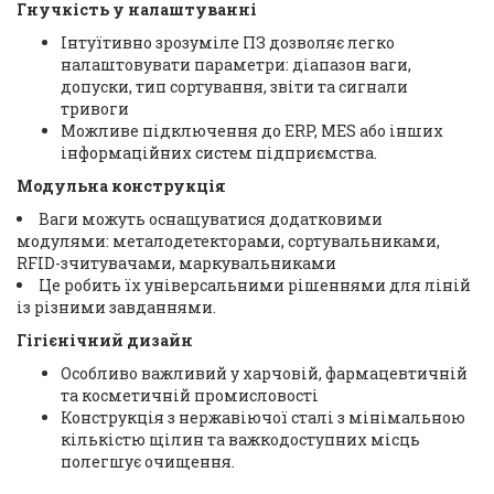
Гнучкість у налаштуванні
Інтуїтивно зрозуміле ПЗ дозволяє легко
налаштовувати параметри: діапазон ваги,
допуски, тип сортування, звіти та сигнали
тривоги
Можливе підключення до ERP, MES або інших
інформаційних систем підприємства.
Модульна конструкція
Ваги можуть оснащуватися додатковими
модулями: металодетекторами, сортувальниками,
RFID-зчитувачами, маркувальниками
Це робить їх універсальними рішеннями для ліній
із різними завданнями.
Гігієнічний дизайн
Особливо важливий у харчовій, фармацевтичній
та косметичній промисловості
Конструкція з нержавіючої сталі з мінімальною
кількістю щілин та важкодоступних місць
полегшує очищення.