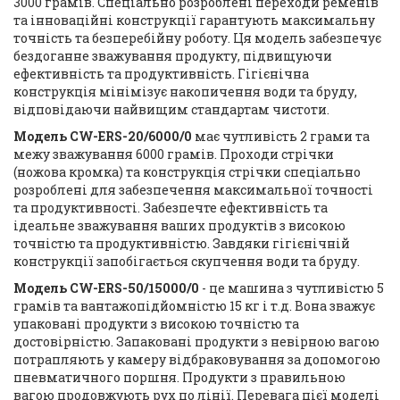
3000 грамів. Спеціально розроблені переходи ременів
та інноваційні конструкції гарантують максимальну
точність та безперебійну роботу. Ця модель забезпечує
бездоганне зважування продукту, підвищуючи
ефективність та продуктивність. Гігієнічна
конструкція мінімізує накопичення води та бруду,
відповідаючи найвищим стандартам чистоти.
Модель CW-ERS-20/6000/0
має чутливість 2 грами та
межу зважування 6000 грамів. Проходи стрічки
(ножова кромка) та конструкція стрічки спеціально
розроблені для забезпечення максимальної точності
та продуктивності. Забезпечте ефективність та
ідеальне зважування ваших продуктів з високою
точністю та продуктивністю. Завдяки гігієнічній
конструкції запобігається скупчення води та бруду.
Модель CW-ERS-50/15000/0
- це машина з чутливістю 5
грамів та вантажопідйомністю 15 кг і т.д. Вона зважує
упаковані продукти з високою точністю та
достовірністю. Запаковані продукти з невірною вагою
потрапляють у камеру відбраковування за допомогою
пневматичного поршня. Продукти з правильною
вагою продовжують рух по лінії. Перевага цієї моделі