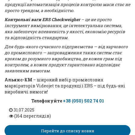
продукції автоматизація процесів контролю маси стає не
просто трендом, а необхідністю.
Контрольні ваги ERS Checkweigher
– це не просто
інструмент вимірювання, це інтелектуальна система,
яка забезпечує впевненість у якості, економію ресурсів
та відповідність стандартам.
Для будь-якого сучасного підприємства — від харчового
до промислового — запровадження таких систем стає
кроком до розумного виробництва, де кожен грам під
контролем, а кожен продукт гарантовано відповідає
заявленим вимогам.
Альянс-КМ
– широкий вибір промислових
маркіраторів Videojet та продукції ERS – під будь-які
виробничі вимоги!
Телефонуйте
+38 (050) 502 74 01
31.07.2025
(164 переглядів)
Перейти до списку новин