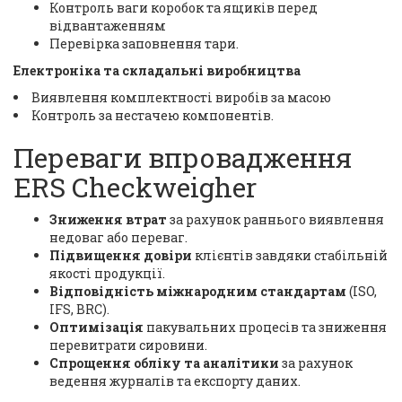
Контроль ваги коробок та ящиків перед
відвантаженням
Перевірка заповнення тари.
Електроніка та складальні виробництва
Виявлення комплектності виробів за масою
Контроль за нестачею компонентів.
Переваги впровадження
ERS Checkweigher
Зниження втрат
за рахунок раннього виявлення
недоваг або переваг.
Підвищення довіри
клієнтів завдяки стабільній
якості продукції.
Відповідність міжнародним стандартам
(ІSO,
IFS, BRC).
Оптимізація
пакувальних процесів та зниження
перевитрати сировини.
Спрощення обліку та аналітики
за рахунок
ведення журналів та експорту даних.