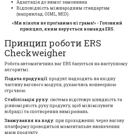
Адаптація до вимог замовника
Відповідність міжнародним стандартам
(наприклад, OIML, MID).
«Ми ніколи не проґавимо ні грама!» - Головний
принцип, яким керується команда ERS.
Принцип роботи ERS
Checkweigher
Робота автоматичних ваг ERS базується на наступному
алгоритмі:
Подача продукції
: продукт надходить на вхідну
частину вагового модуля, рухаючись конвеєрною
стрічкою.
Стабілізація руху
: система відстежує швидкість та
рівномірність руху продукту, щоб мінімізувати
вібрації та спотворення вимірювань.
Зважування на ходу
: при проходженні через вагову
платформу проводиться моментальне визначення
маси продукту.