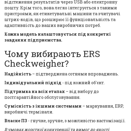
відстеження результатів через USB або електронну
пошту. Крім того, вона легко інтегрується з такими
пристроями, як етикетувальні машини та зчитувачі
штрих-кодів, що розширює її функціональність та
адаптивність до ваших виробничих потреб.
Кожна модель налаштовується під конкретні
завдання підприємства.
Чому вибирають ERS
Checkweigher?
Надійність
– підтверджена сотнями впроваджень.
Індивідуальний підхід
- під кожний об'єкт.
Підтримка на всіх етапах
– від вибору до
постгарантійного обслуговування.
Сумісність з іншими системами
– маркування, ERP,
виробничі термінали.
Власне ПЗ
- гнучке, зручне, з можливістю кастомізації.
В умовах жорсткої конкуренції та вимог до якості