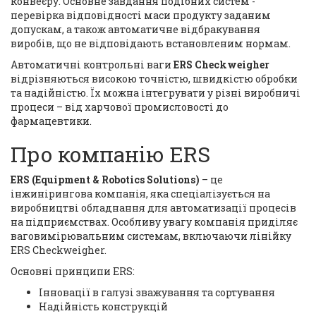
конвеєру. Основне завдання подібних систем -
перевірка відповідності маси продукту заданим
допускам, а також автоматичне відбракування
виробів, що не відповідають встановленим нормам.
Автоматичні контрольні ваги
ERS Checkweigher
відрізняються високою точністю, швидкістю обробки
та надійністю. Їх можна інтегрувати у різні виробничі
процеси – від харчової промисловості до
фармацевтики.
Про компанію ERS
ERS (Equipment & Robotics Solutions)
– це
інжинірингова компанія, яка спеціалізується на
виробництві обладнання для автоматизації процесів
на підприємствах. Особливу увагу компанія приділяє
ваговимірювальним системам, включаючи лінійку
ERS Checkweigher.
Основні принципи ERS:
Інновації в галузі зважування та сортування
Надійність конструкцій