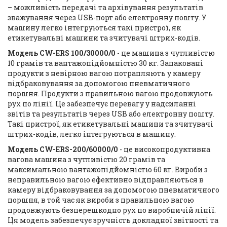
– можливість передачі та архівування результатів
зважування через USB-порт або електронну пошту. У
машину легко інтегруються такі пристрої, як
етикетувальні машини та зчитувачі штрих-кодів.
Модель CW-ERS 100/30000/0
- це машина з чутливістю
10 грамів та вантажопідйомністю 30 кг. Запаковані
продукти з невірною вагою потрапляють у камеру
відбраковування за допомогою пневматичного
поршня. Продукти з правильною вагою продовжують
рух по лінії. Це забезпечує перевагу у надсиланні
звітів та результатів через USB або електронну пошту.
Такі пристрої, як етикетувальні машини та зчитувачі
штрих-кодів, легко інтегруються в машину.
Модель CW-ERS-200/60000/0
- це високопродуктивна
вагова машина з чутливістю 20 грамів та
максимальною вантажопідйомністю 60 кг. Вироби з
неправильною вагою ефективно відправляються в
камеру відбраковування за допомогою пневматичного
поршня, в той час як вироби з правильною вагою
продовжують безперешкодно рух по виробничій лінії.
Ця модель забезпечує зручність докладної звітності та