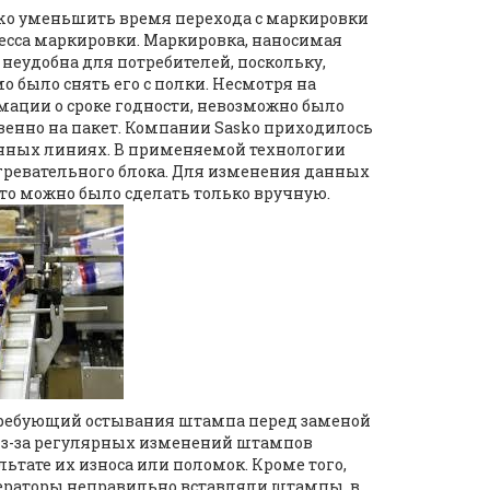
sko уменьшить время перехода с маркировки
цесса маркировки. Маркировка, наносимая
неудобна для потребителей, поскольку,
о было снять его с полки. Несмотря на
ации о сроке годности, невозможно было
енно на пакет. Компании Sasko приходилось
венных линиях. В применяемой технологии
ревательного блока. Для изменения данных
о можно было сделать только вручную.
требующий остывания штампа перед заменой
Из-за регулярных изменений штампов
ьтате их износа или поломок. Кроме того,
ператоры неправильно вставляли штампы, в