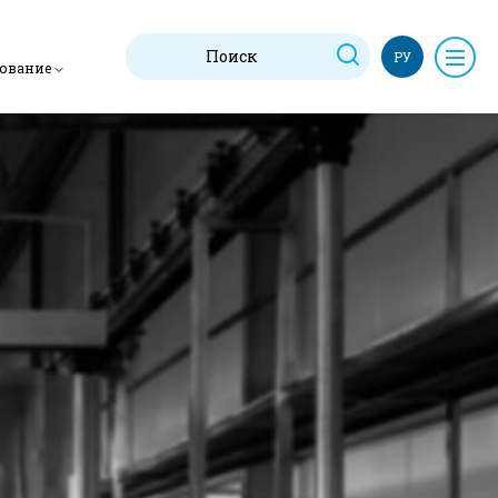
РУ
дование