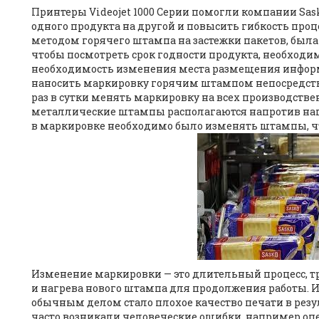
Принтеры Videojet 1000 Серии помогли компании Sa
одного продукта на другой и повысить гибкость про
методом горячего штампа на застежки пакетов, была 
чтобы посмотреть срок годности продукта, необходим
необходимость изменения места размещения информ
наносить маркировку горячим штампом непосредств
раз в сутки менять маркировку на всех производст
металлические штампы располагаются напротив наг
в маркировке необходимо было изменять штампы, чт
Изменение маркировки — это длительный процесс, 
и нагрева нового штампа для продолжения работы. 
обычным делом стало плохое качество печати в резул
часто возникали человеческие ошибки, например о