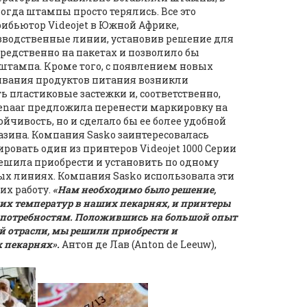
гда штампы просто терялись. Все это
рибьютор Videojet в Южной Африке,
водственные линии, установив решение для
средственно на пакетах и позволило бы
 штампа. Кроме того, с появлением новых
ивания продуктов питания возникли
ь пластиковые застежки и, соответственно,
enaar предложила перенести маркировку на
ойчивость, но и сделало бы ее более удобной
зина. Компания Sasko заинтересовалась
овать один из принтеров Videojet 1000 Серии
решила приобрести и установить по одному
ных линиях. Компания Sasko использовала эти
их работу.
«Нам необходимо было решение,
ких температур в наших пекарнях, и принтеры
м потребностям. Положившись на большой опыт
й отрасли, мы решили приобрести и
х пекарнях».
Антон де Лав (Anton de Leeuw),