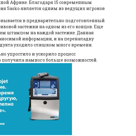
ной Африке. Благодаря 15 современным
ия Sasko является одним из ведущих игроков
ковывается в предварительно подготовленный
ковой застежки на одном из его концов. Еще
чим штампом на каждой застежке. Данная
аносимой информации, и на переналадку
дукта уходило слишком много времени.
но упростило и ускорило процесс
o получила намного больше возможностей.