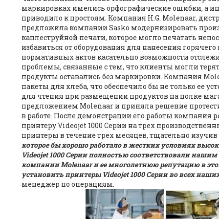
маркировках имелись орфографические ошибки, а ино
приводило к простоям. Компания H.G. Molenaar, дист
предложила компании Sasko модернизировать произ
каплеструйной печати, которое могло печатать непо
избавиться от оборудования для нанесения горячего
нормативных актов касательно возможности отслеж
проблемы, связанные с тем, что клиенты могли терят
продукты оставались без маркировки. Компания Mol
пакеты для хлеба, что обеспечило бы не только ее уст
для чтения при размещении продуктов на полке мага
предложением Molenaar и приняла решение протестир
в работе. После демонстрации его работы компания 
принтеру Videojet 1000 Серии на трех производствен
принтеры в течение трех месяцев, тщательно изучив 
которое бы хорошо работало в жестких условиях высо
Videojet 1000 Серии полностью соответствовали наши
компании Molenaar и ее многолетнюю репутацию в это
установить принтеры Videojet 1000 Серии во всех наши
менеджер по операциям.