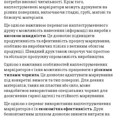
потребує високої читальності. Крім того,
каплеструменеві маркіратори можуть друкувати на
різних поверхнях, включаючи гладкі, грубі, матові та
блискучі матеріали.
Ще однією важливою перевагою каплеструменевого
друку є можливість нанесення інформації на вироби з
високою швидкістю
. Це дозволяє підвищити
продуктивність та ефективність процесу маркування,
особливо на виробничих лініях з великим обсягом
продукції. Швидкий друк також скорочує час простою
та збільшує пропускну спроможність виробництва.
Однією з важливих особливостей каплеструменевих
маркіраторів є їхня можливість працювати з
різними
типами чорнила
. Це дозволяє адаптувати маркування
під конкретні вимоги та тип поверхні. Для деяких
матеріалів, таких як пластик або скло, може
знадобитися використання спеціальних чорнил для
досягнення гарної адгезії та стійкості маркування.
Ще однією з переваг використання каплеструменевих
маркіраторів є їх
економічна ефективність
. Друк
безконтактним шляхом дозволяє знизити витрати на