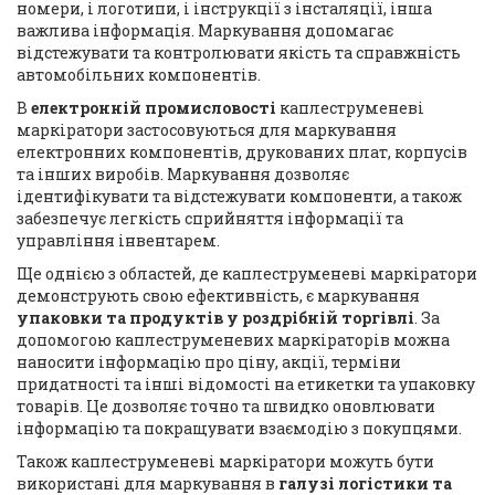
номери, і логотипи, і інструкції з інсталяції, інша
важлива інформація. Маркування допомагає
відстежувати та контролювати якість та справжність
автомобільних компонентів.
В
електронній промисловості
каплеструменеві
маркіратори застосовуються для маркування
електронних компонентів, друкованих плат, корпусів
та інших виробів. Маркування дозволяє
ідентифікувати та відстежувати компоненти, а також
забезпечує легкість сприйняття інформації та
управління інвентарем.
Ще однією з областей, де каплеструменеві маркіратори
демонструють свою ефективність, є маркування
упаковки та продуктів у роздрібній торгівлі
. За
допомогою каплеструменевих маркіраторів можна
наносити інформацію про ціну, акції, терміни
придатності та інші відомості на етикетки та упаковку
товарів. Це дозволяє точно та швидко оновлювати
інформацію та покращувати взаємодію з покупцями.
Також каплеструменеві маркіратори можуть бути
використані для маркування в
галузі логістики та