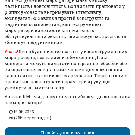
Каплеструменеві маркіратори мають високу
надійність і довговічність. Вони здатні працювати у
різних умовах та витримувати інтенсивну
експлуатацію. Завдяки простій конструкції та
надійним компонентам, каплеструменеві
маркіратори вимагають мінімального
обслуговування та ремонту, що знижує час простою та
збільшує продуктивність.
Увага!
Як і в будь-якої технології, у каплеструменевих
маркіраторів, все ж, є деякі обмеження. Деякі
матеріали можуть вимагати попередньої обробки або
використання спеціальних чорнил для досягнення
гарної адгезії та стійкості маркування. Також важливо
правильно налаштувати параметри друку, щоб
уникнути розмиття тексту.
Альянс-КМ - ми допоможемо з вибором ідеального для
вас маркіратора!
16.05.2023
(265 переглядів)
Перейти до списку новин