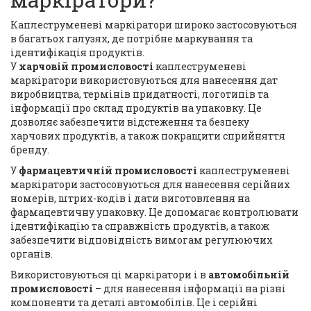
Каплеструменеві маркіратори широко застосовуються
в багатьох галузях, де потрібне маркування та
ідентифікація продуктів.
У
харчовій промисловості
каплеструменеві
маркіратори використовуються для нанесення дат
виробництва, термінів придатності, логотипів та
інформації про склад продуктів на упаковку. Це
дозволяє забезпечити відстеження та безпеку
харчових продуктів, а також покращити сприйняття
бренду.
У
фармацевтичній промисловості
каплеструменеві
маркіратори застосовуються для нанесення серійних
номерів, штрих-кодів і дати виготовлення на
фармацевтичну упаковку. Це допомагає контролювати
ідентифікацію та справжність продуктів, а також
забезпечити відповідність вимогам регулюючих
органів.
Використовуються ці маркіратори і в
автомобільній
промисловості
– для нанесення інформації на різні
компоненти та деталі автомобілів. Це і серійні