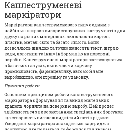
Каплеструменеві
маркіратори
Маркіратори каплеструменевого типу є одним з
найбільш широко використовуваних інструментів для
друку на різних матеріалах, включаючи картон,
пластик, метал, скло та багато іншого. Вони
дозволяють швидко та точно наносити текст, штрих-
коди, логотипи та іншу інформацію на поверхні
виробів. Капеструменеві маркіратори застосовуються
в багатьох галузях, включаючи харчову
промисловість, фармацевтику, автомобільне
виробництво, електроніку та упаковку.
Принцип роботи
Основним принципом роботи каплеструменевого
маркіратора є формування та викид маленьких
крапель чорнила на поверхню виробу. Цей процес
здійснюється з використанням спеціальних форсунок,
що створюють високошвидкісний потік рідини.
Усередині маркіратора знаходиться картридж з
чорнилом, яке подається до форсунок під тиском.