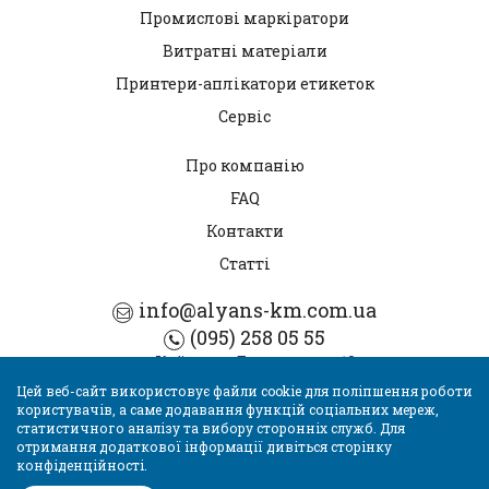
Промислові маркіратори
Витратні матеріали
Принтери-аплікатори етикеток
Сервіс
Про компанію
FAQ
Контакти
Статті
info@alyans-km.com.ua
(095) 258 05 55
м. Київ, вул. Блакитного, 13
Цей веб-сайт використовує файли cookie для поліпшення роботи
користувачів, а саме додавання функцій соціальних мереж,
© 1996 - 2026 Компанія "Альянс - КМ"
статистичного аналізу та вибору сторонніх служб. Для
Сайт розроблений та підтримується компанією
отримання додаткової інформації дивіться сторінку
WeCanDoWeb
конфіденційності.